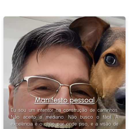
Manifesto pessoal
Eu sou um intentor na construção de caminhos.
Não aceito o mediano. Não busco o fácil. A
excelência é o chão por onde piso, e a visão de
futuro é o céu que guia os meus passos. Talvez eu
enxergue além. Perceba o que poucos veem, mas