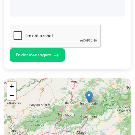
Enviar Mensagem
+
−