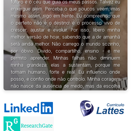
mesmo assim, sigo em frente. Eu compreendo que
o perfeito não é o destino: é o processo vivo de
crescer, ajustar e evoluir. Por isso, libero minha
melhor versão de hoje, sabendo que a de amanhã
será ainda melhor. Não carrego o mundo sozinho,
por óbvio. Divido, compartilho, ensino - e me
permito aprender. Minhas falhas não diminuem
minha grandeza: elas a sustentam, porque me
tornam humano, forte e real. Eu influencio onde
posso, e confio onde não controlo. Minha coragem
não nasce da ausência de medo, mas da escolha
firme de agir - apesar dele. Sei que nenhuma
decisão é absoluta, mas toda decisão corajosa é
um passo a mais para o que construo. Cada passo
consciente me leva, inevitavelmente, à realização
dos mundos que ainda estão por nascer. Eu não
sou refém do peso da minha luz, mas mestre em
liberá-la.